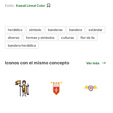
Estilo:
Kawaii Lineal Color
heráldico
símbolo
banderas
bandera
estándar
diverso
formas y simbolos
culturas
flor de lis
bandera heráldica
Iconos con el mismo concepto
Ver más