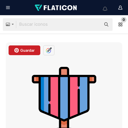
0
Guardar