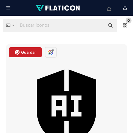
0
Guardar