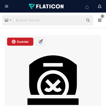
0
Guardar