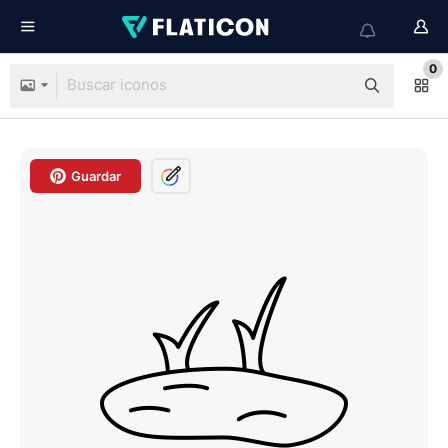
0
Guardar