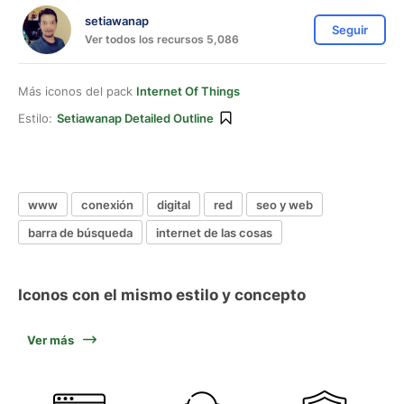
setiawanap
Seguir
Ver todos los recursos 5,086
Más iconos del pack
Internet Of Things
Estilo:
Setiawanap Detailed Outline
www
conexión
digital
red
seo y web
barra de búsqueda
internet de las cosas
Iconos con el mismo estilo y concepto
Ver más