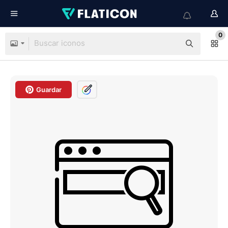
0
Guardar