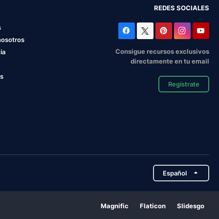
REDES SOCIALES
s
nosotros
Consigue recursos exclusivos
ia
directamente en tu email
os
Regístrate
Español
Magnific
Flaticon
Slidesgo