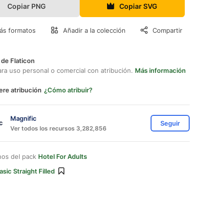
Copiar PNG
Copiar SVG
ás formatos
Añadir a la colección
Compartir
 de Flaticon
ara uso personal o comercial con atribución.
Más información
ere atribución
¿Cómo atribuir?
Magnific
Seguir
Ver todos los recursos 3,282,856
nos del pack
Hotel For Adults
asic Straight Filled