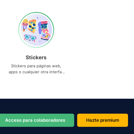
Stickers
Stickers para páginas web,
apps o cualquier otra interfaz
que necesites
Acceso para colaboradores
Hazte premium