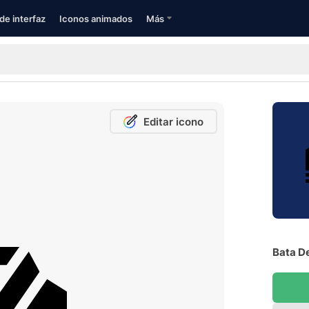
de interfaz
Iconos animados
Más
Editar icono
Bata De