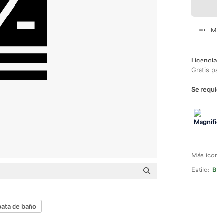
M
Licencia
Gratis p
Se requi
Más ico
Estilo:
B
bata de baño