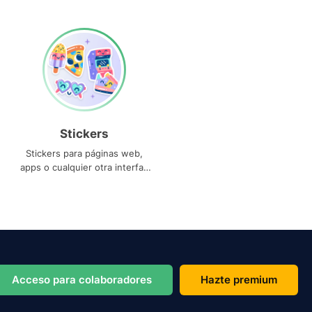
Stickers
Stickers para páginas web,
apps o cualquier otra interfaz
que necesites
Acceso para colaboradores
Hazte premium