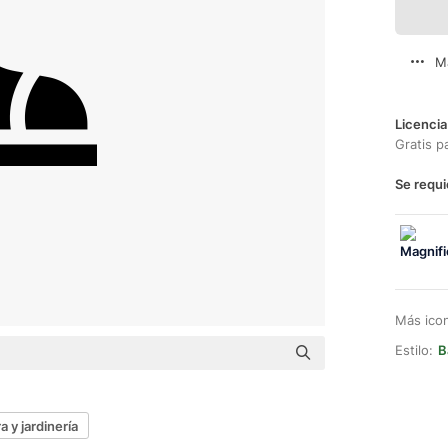
M
Licencia
Gratis p
Se requi
Más ico
Estilo:
B
a y jardinería