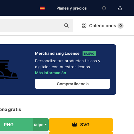
Planes y precios
Colecciones
0
Merchandising License
NUEVO
Personaliza tus productos físicos y
digitales con nuestros iconos
Más información
Comprar licencia
ono gratis
PNG
SVG
512px