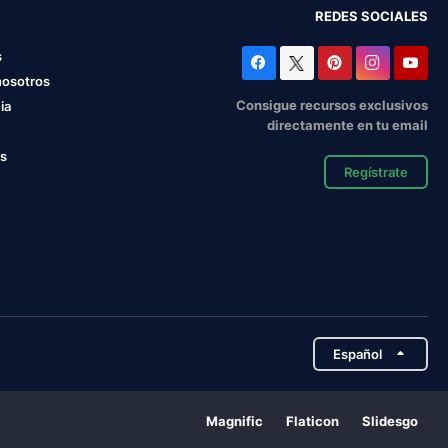
REDES SOCIALES
s
nosotros
Consigue recursos exclusivos
ia
directamente en tu email
os
Regístrate
Español
Magnific
Flaticon
Slidesgo