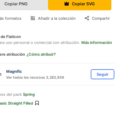
Copiar PNG
Copiar SVG
ás formatos
Añadir a la colección
Compartir
 de Flaticon
ara uso personal o comercial con atribución.
Más información
ere atribución
¿Cómo atribuir?
Magnific
Seguir
Ver todos los recursos 3,282,856
nos del pack
Spring
asic Straight Filled