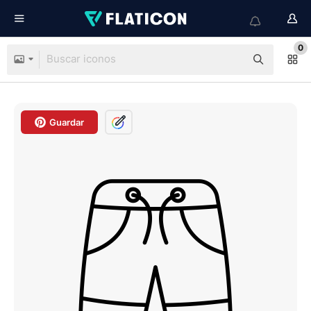
0
Guardar