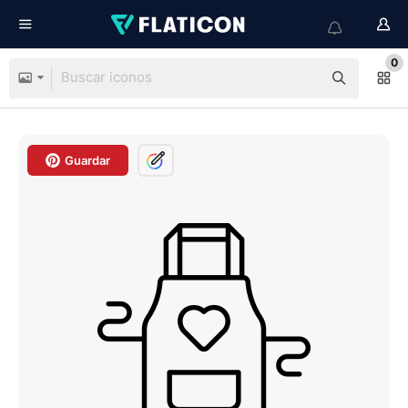
0
Guardar