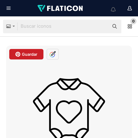
0
Guardar