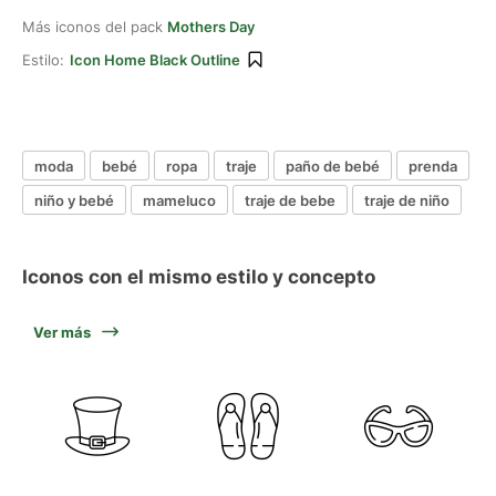
Más iconos del pack
Mothers Day
Estilo:
Icon Home Black Outline
moda
bebé
ropa
traje
paño de bebé
prenda
niño y bebé
mameluco
traje de bebe
traje de niño
Iconos con el mismo estilo y concepto
Ver más