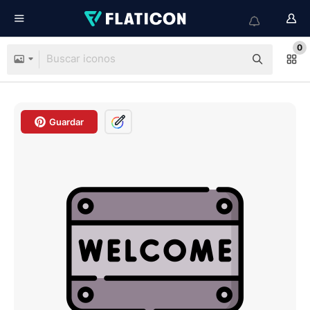
0
Guardar