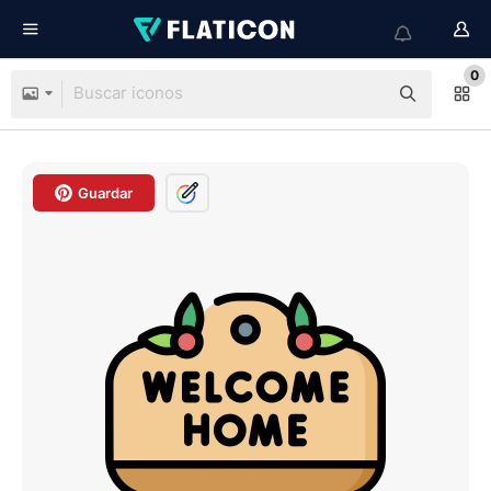
0
Guardar