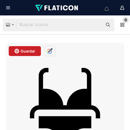
0
Guardar