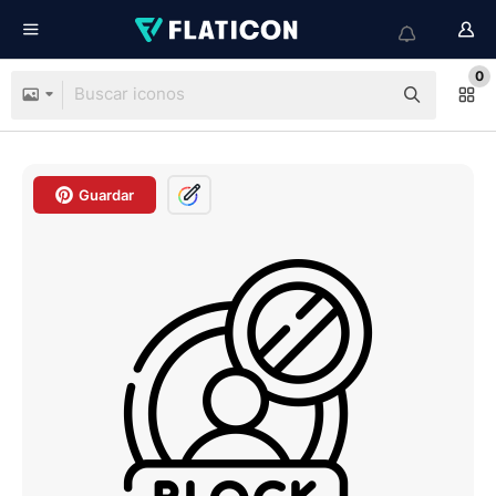
0
Guardar