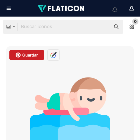
0
Guardar