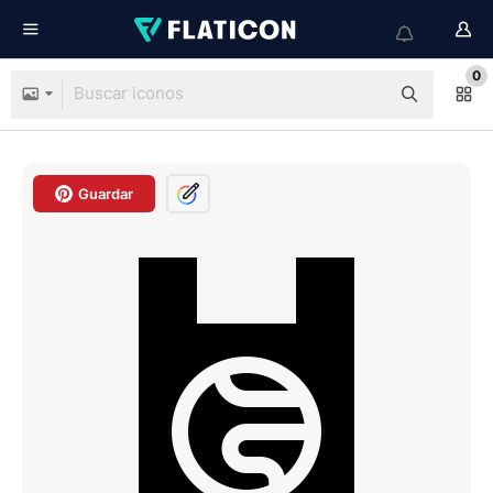
0
Guardar