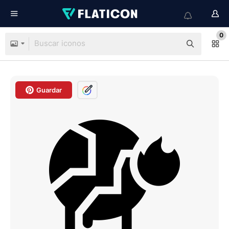
0
Guardar