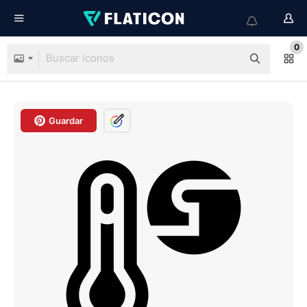
0
Guardar