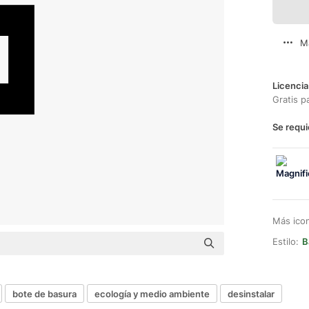
M
Licencia
Gratis p
Se requi
Más ico
Estilo:
B
bote de basura
ecología y medio ambiente
desinstalar