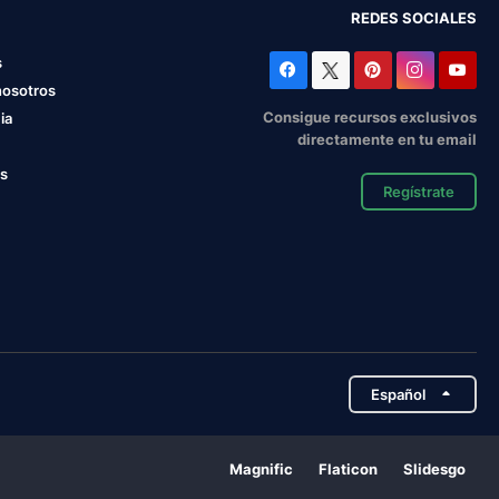
REDES SOCIALES
s
nosotros
Consigue recursos exclusivos
ia
directamente en tu email
os
Regístrate
Español
Magnific
Flaticon
Slidesgo