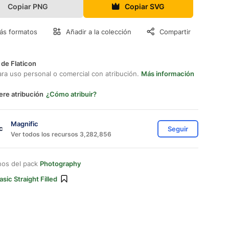
Copiar PNG
Copiar SVG
ás formatos
Añadir a la colección
Compartir
 de Flaticon
ara uso personal o comercial con atribución.
Más información
ere atribución
¿Cómo atribuir?
Magnific
Seguir
Ver todos los recursos 3,282,856
nos del pack
Photography
asic Straight Filled