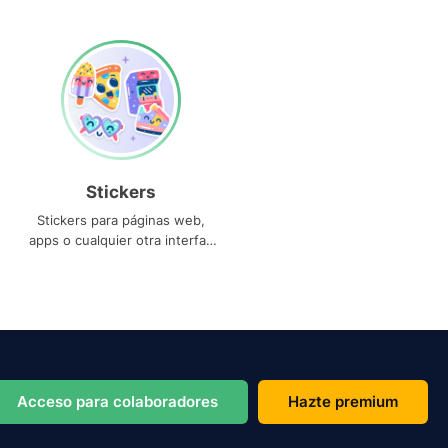
Stickers
Stickers para páginas web,
apps o cualquier otra interfaz
que necesites
Acceso para colaboradores
Hazte premium