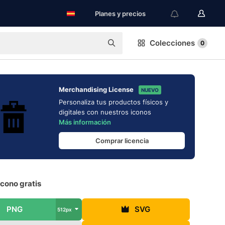
Planes y precios
Colecciones
0
Merchandising License
NUEVO
Personaliza tus productos físicos y
digitales con nuestros iconos
Más información
Comprar licencia
icono gratis
PNG
SVG
512px