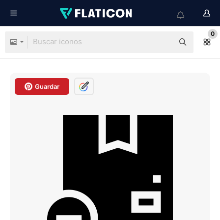
0
Guardar