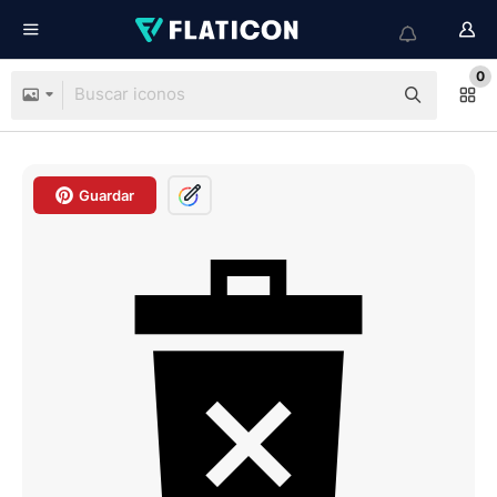
0
Guardar