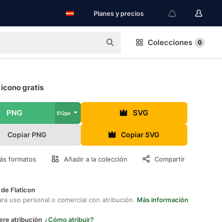
Planes y precios
Colecciones
0
icono gratis
PNG
SVG
512px
Copiar PNG
Copiar SVG
ás formatos
Añadir a la colección
Compartir
 de Flaticon
ara uso personal o comercial con atribución.
Más información
ere atribución
¿Cómo atribuir?