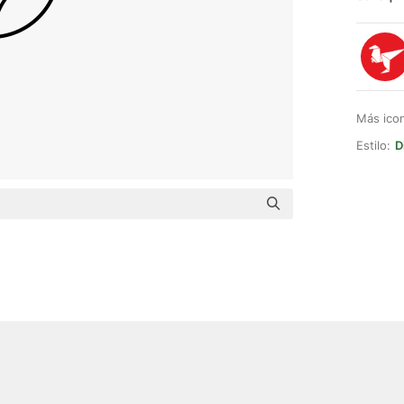
Más ico
Estilo:
D