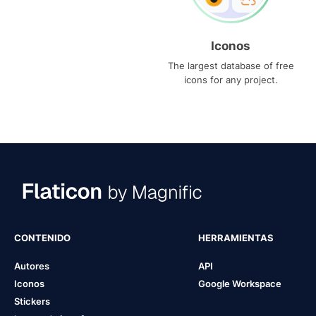
Iconos
The largest database of free
icons for any project.
CONTENIDO
HERRAMIENTAS
Autores
API
Iconos
Google Workspace
Stickers