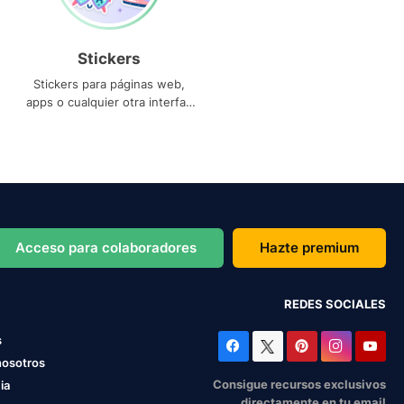
Stickers
Stickers para páginas web,
apps o cualquier otra interfaz
que necesites
Acceso para colaboradores
Hazte premium
REDES SOCIALES
s
nosotros
Consigue recursos exclusivos
ia
directamente en tu email