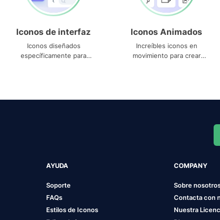
Iconos de interfaz
Iconos Animados
Iconos diseñados
Increíbles iconos en
específicamente para
movimiento para crear
interfaces
proyectos dinámicos
AYUDA
COMPANY
Soporte
Sobre nosotro
FAQs
Contacta con 
Estilos de Iconos
Nuestra Licenc