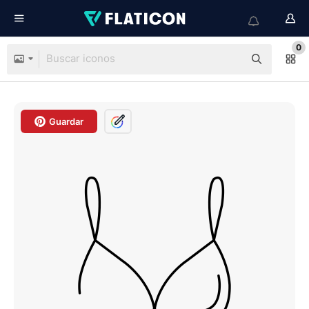
0
Guardar