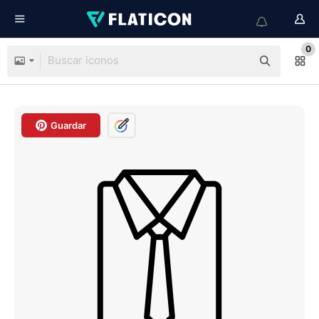
0
Guardar