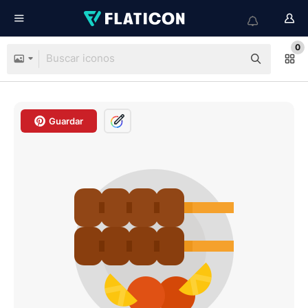
0
Guardar