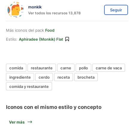
monkik
Seguir
Ver todos los recursos 13,878
Más iconos del pack
Food
Estilo:
Aphiradee (monkik) Flat
comida
restaurante
carne
pollo
carne de vaca
ingrediente
cerdo
receta
brocheta
comida y restaurante
Iconos con el mismo estilo y concepto
Ver más