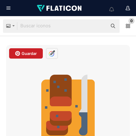
0
Guardar