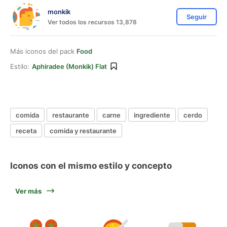
monkik
Seguir
Ver todos los recursos 13,878
Más iconos del pack
Food
Estilo:
Aphiradee (monkik) Flat
comida
restaurante
carne
ingrediente
cerdo
receta
comida y restaurante
Iconos con el mismo estilo y concepto
Ver más