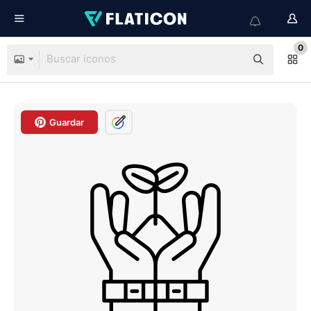
0
Guardar