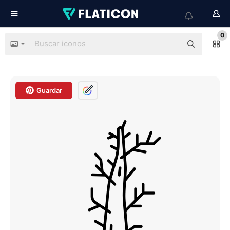
0
Guardar