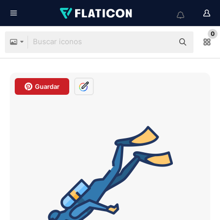
0
Guardar