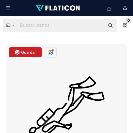
0
Guardar