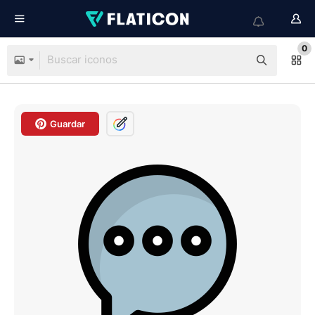
0
Guardar