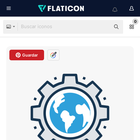
0
Guardar