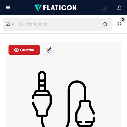
0
Guardar