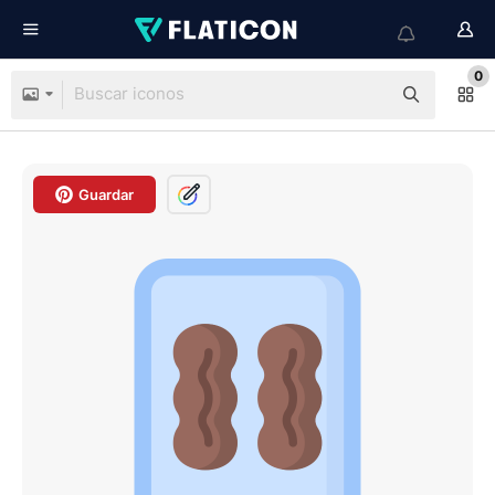
0
Guardar