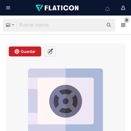
0
Guardar