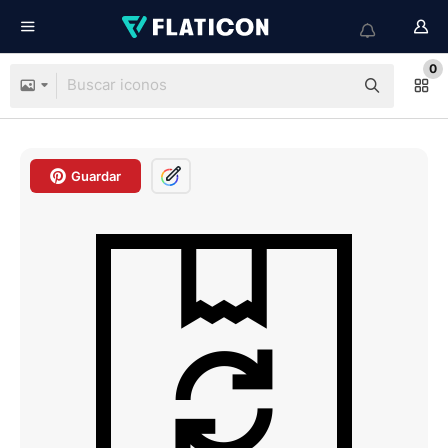
0
Guardar