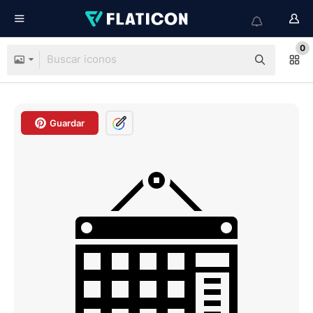
0
Guardar