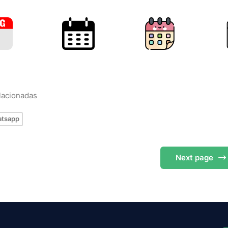
elacionadas
tsapp
Next
page