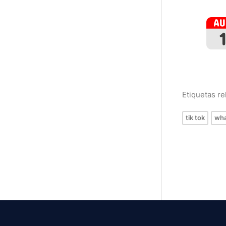
Etiquetas r
tik tok
wha