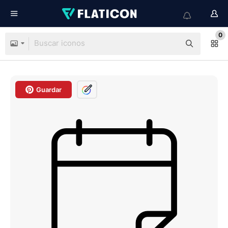
0
Guardar