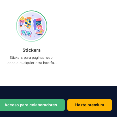
Stickers
Stickers para páginas web,
apps o cualquier otra interfaz
que necesites
Acceso para colaboradores
Hazte premium