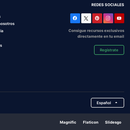
REDES SOCIALES
s
nosotros
Consigue recursos exclusivos
ia
directamente en tu email
os
Regístrate
Español
Magnific
Flaticon
Slidesgo