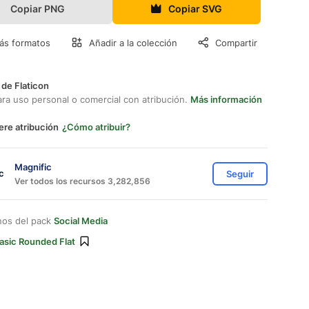
Copiar PNG
Copiar SVG
ás formatos
Añadir a la colección
Compartir
 de Flaticon
ara uso personal o comercial con atribución.
Más información
ere atribución
¿Cómo atribuir?
Magnific
Seguir
Ver todos los recursos 3,282,856
nos del pack
Social Media
asic Rounded Flat