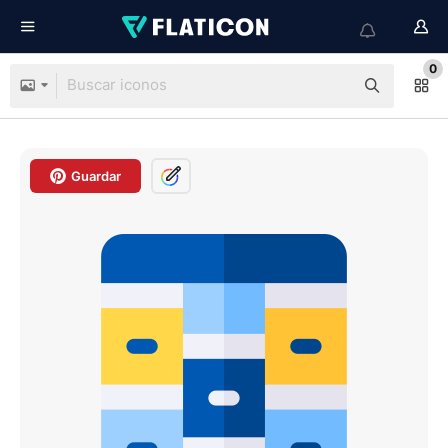
0
Guardar