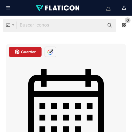
0
Guardar