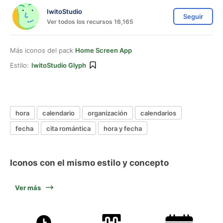
IwitoStudio
Seguir
Ver todos los recursos 16,165
Más iconos del pack
Home Screen App
Estilo:
IwitoStudio Glyph
hora
calendario
organización
calendarios
fecha
cita romántica
hora y fecha
Iconos con el mismo estilo y concepto
Ver más