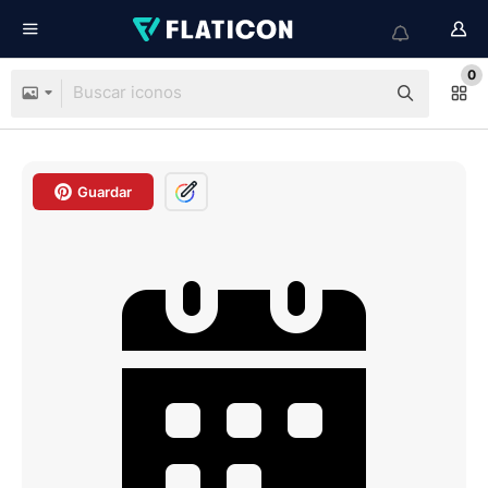
0
Guardar