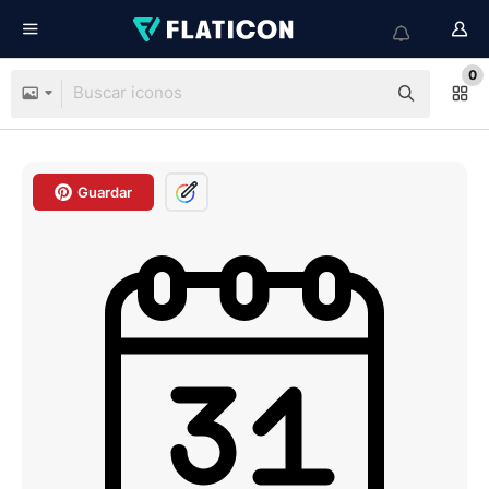
0
Guardar