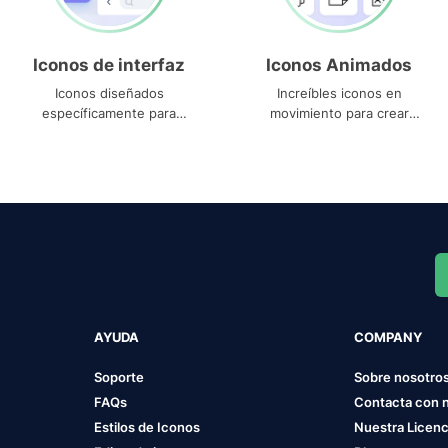
Iconos de interfaz
Iconos Animados
Iconos diseñados
Increíbles iconos en
específicamente para
movimiento para crear
interfaces
proyectos dinámicos
AYUDA
COMPANY
Soporte
Sobre nosotro
FAQs
Contacta con 
Estilos de Iconos
Nuestra Licenc