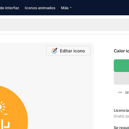
de interfaz
Iconos animados
Más
Editar icono
Calor i
M
Licencia
Gratis p
Se requi