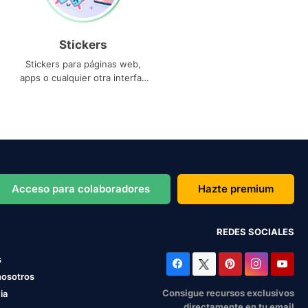
Stickers
Stickers para páginas web,
apps o cualquier otra interfaz
que necesites
Acceso para colaboradores
Hazte premium
REDES SOCIALES
s
nosotros
Consigue recursos exclusivos
ia
directamente en tu email