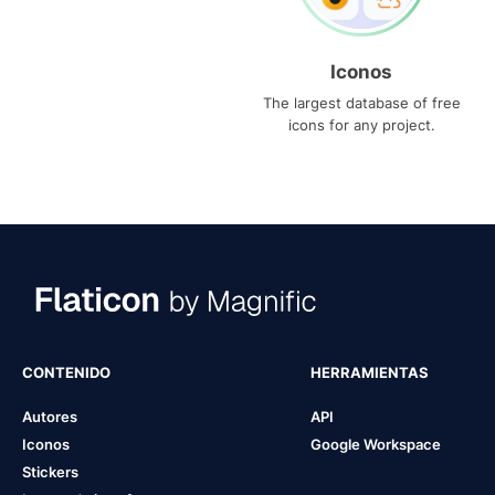
Iconos
The largest database of free
icons for any project.
CONTENIDO
HERRAMIENTAS
Autores
API
Iconos
Google Workspace
Stickers