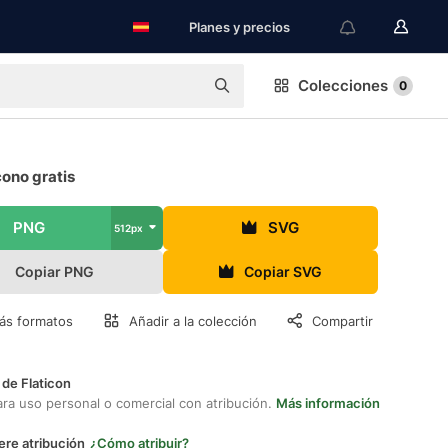
Planes y precios
Colecciones
0
cono gratis
PNG
SVG
512px
Copiar PNG
Copiar SVG
ás formatos
Añadir a la colección
Compartir
 de Flaticon
ara uso personal o comercial con atribución.
Más información
ere atribución
¿Cómo atribuir?