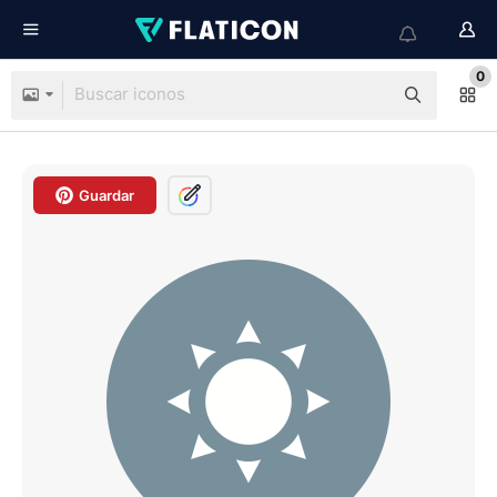
0
Guardar