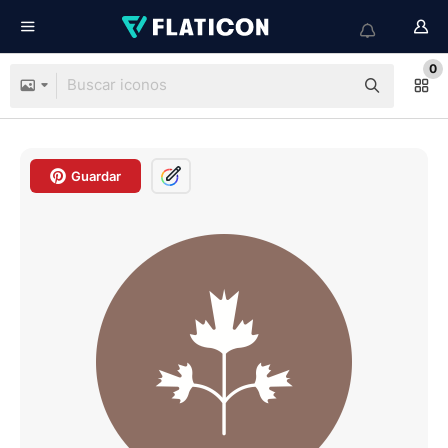
0
Guardar