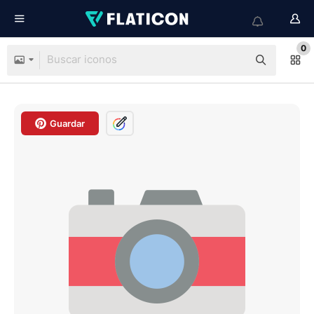
0
Guardar