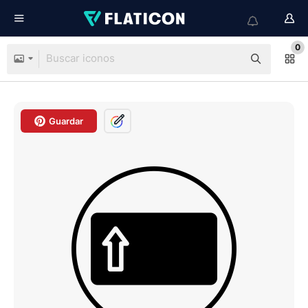
0
Guardar