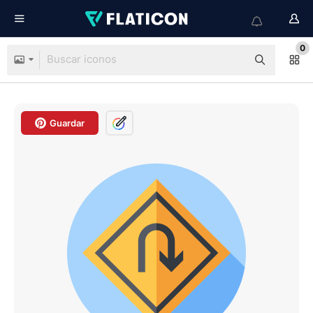
0
Guardar